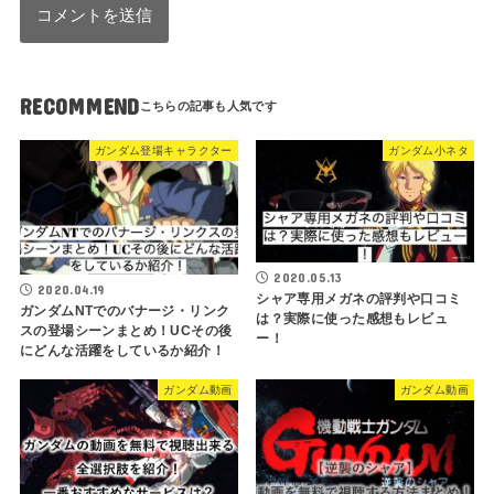
RECOMMEND
ガンダム登場キャラクター
ガンダム小ネタ
2020.05.13
2020.04.19
シャア専用メガネの評判や口コミ
ガンダムNTでのバナージ・リンク
は？実際に使った感想もレビュ
スの登場シーンまとめ！UCその後
ー！
にどんな活躍をしているか紹介！
ガンダム動画
ガンダム動画