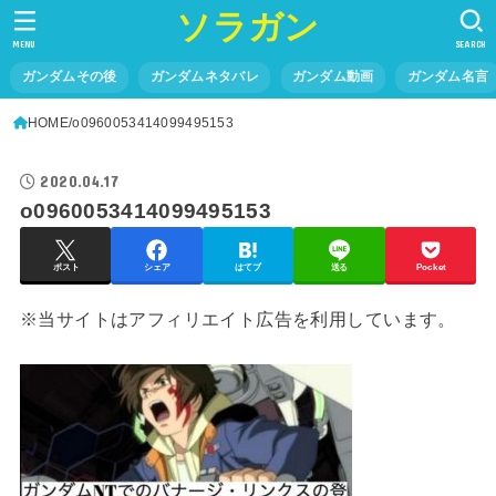
ソラガン
MENU
SEARCH
ガンダムその後
ガンダムネタバレ
ガンダム動画
ガンダム名言
HOME
o0960053414099495153
2020.04.17
o0960053414099495153
ポスト
シェア
はてブ
送る
Pocket
※当サイトはアフィリエイト広告を利用しています。