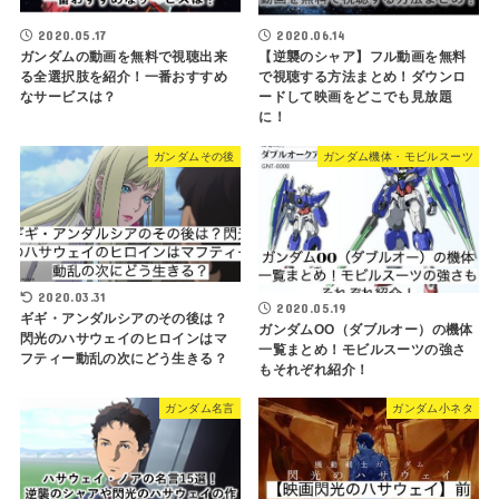
2020.05.17
2020.06.14
ガンダムの動画を無料で視聴出来
【逆襲のシャア】フル動画を無料
る全選択肢を紹介！一番おすすめ
で視聴する方法まとめ！ダウンロ
なサービスは？
ードして映画をどこでも見放題
に！
ガンダムその後
ガンダム機体・モビルスーツ
2020.03.31
2020.05.19
ギギ・アンダルシアのその後は？
ガンダムOO（ダブルオー）の機体
閃光のハサウェイのヒロインはマ
一覧まとめ！モビルスーツの強さ
フティー動乱の次にどう生きる？
もそれぞれ紹介！
ガンダム名言
ガンダム小ネタ