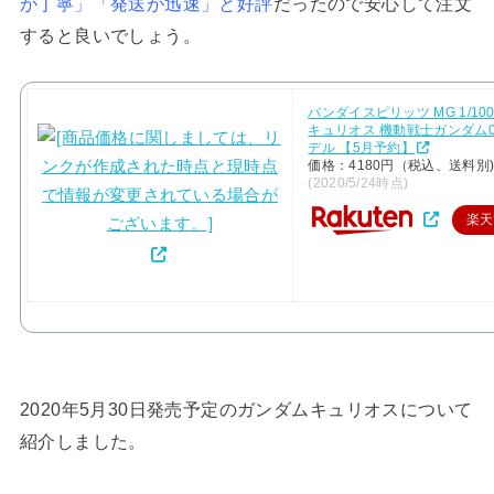
が丁寧」「発送が迅速」と好評
だったので安心して注文
すると良いでしょう。
バンダイスピリッツ MG 1/10
キュリオス 機動戦士ガンダム0
デル 【5月予約】
価格：4180円（税込、送料別
(2020/5/24時点)
楽天
2020年5月30日発売予定のガンダムキュリオスについて
紹介しました。