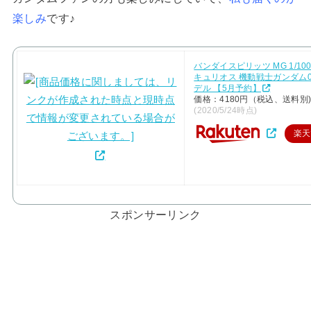
楽しみ
です♪
バンダイスピリッツ MG 1/10
キュリオス 機動戦士ガンダム0
デル 【5月予約】
価格：4180円（税込、送料別
(2020/5/24時点)
楽天
スポンサーリンク