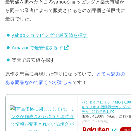
最安値を調べたところyahooショッピングと楽天市場か
ら同一の業者によって販売されるものが評価と値段共に
最良でした。
yahooショッピングで最安値を探す
Amazonで最安値を探す
楽天で最安値を探す
原作を忠実に再現した作りになっていて、
とても魅力の
ある商品なので届くのが楽しみ
です！
バンダイスピリッツ MG 1/10
キュリオス 機動戦士ガンダム0
デル 【5月予約】
価格：4180円（税込、送料別
(2020/5/24時点)
楽天