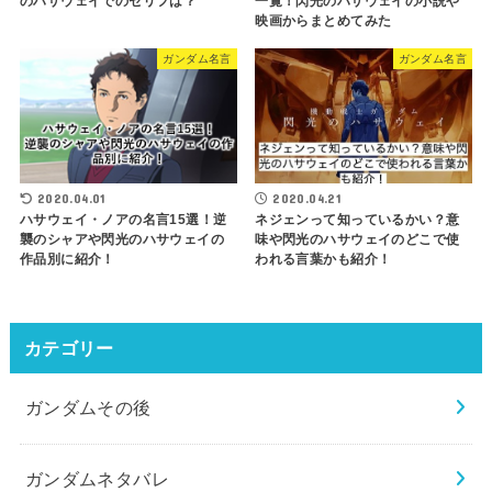
のハサウェイでのセリフは？
一覧！閃光のハサウェイの小説や
映画からまとめてみた
ガンダム名言
ガンダム名言
2020.04.01
2020.04.21
ハサウェイ・ノアの名言15選！逆
ネジェンって知っているかい？意
襲のシャアや閃光のハサウェイの
味や閃光のハサウェイのどこで使
作品別に紹介！
われる言葉かも紹介！
カテゴリー
ガンダムその後
ガンダムネタバレ