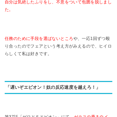
自分は気絶したふりをし、不意をついて包囲を脱しまし
た。
任務のために手段を選ばないところ
や、一応1回ずつ殴
り合ったのでフェアという考え方がみえるので、ヒイロ
らしくて私は好きです。
「遅いぞエピオン！奴の反応速度を越えろ！」
第37話「ゼロＶＳエピオン」にて、
ゼクスの乗るウイ