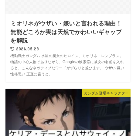
ミオリネがウザい・嫌いと言われる理由！
無能どころか実は天然でかわいいギャップ
を解説
2026.05.28
機動戦士ガンダム 水星の魔女のヒロイン、ミオリネ・レンブラン。
物語の中心人物でありながら、Googleの検索窓に彼女の名前を入れ
ると、こんなネガティブなワードがずらりと並びます。 ウザい 嫌い
性格悪い 正直に言うと、...
ガンダム登場キャラクター