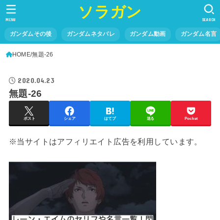
ソラガン
MENU
SEARCH
ガンダムその後
ガンダムネタバレ
ガンダム動画
ガンダム名言
HOME
無題-26
2020.04.23
無題-26
ポスト
シェア
はてブ
送る
Pocket
※当サイトはアフィリエイト広告を利用しています。