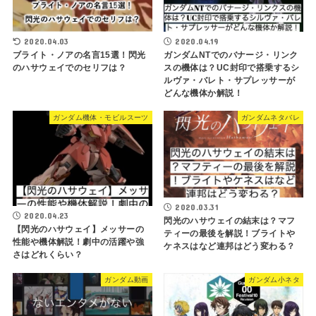
2020.04.03
2020.04.19
ブライト・ノアの名言15選！閃光
ガンダムNTでのバナージ・リンク
のハサウェイでのセリフは？
スの機体は？UC封印で搭乗するシ
ルヴァ・バレト・サプレッサーが
どんな機体か解説！
ガンダム機体・モビルスーツ
ガンダムネタバレ
2020.03.31
2020.04.23
閃光のハサウェイの結末は？マフ
【閃光のハサウェイ】メッサーの
ティーの最後を解説！ブライトや
性能や機体解説！劇中の活躍や強
ケネスはなど連邦はどう変わる？
さはどれくらい？
ガンダム動画
ガンダム小ネタ