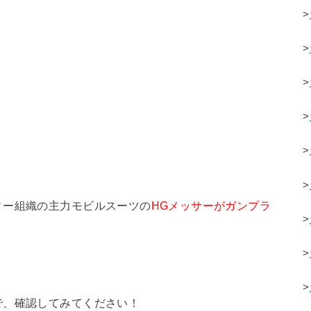
>
>
>
>
>
>
ィー組織の主力モビルスーツの
HGメッサーがガンプラ
>
>
>
で、確認してみてください！