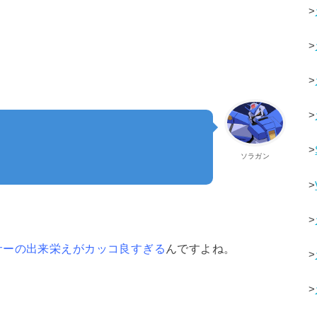
>
>
>
>
>
ソラガン
>
>
サーの出来栄えがカッコ良すぎる
んですよね。
>
>