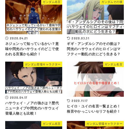
ガンダム名言
ガンダムその後
2020.04.21
2020.03.31
ネジェンって知っているかい？意
ギギ・アンダルシアのその後は？
味や閃光のハサウェイのどこで使
閃光のハサウェイのヒロインはマ
われる言葉かも紹介！
フティー動乱の次にどう生きる？
ガンダム登場キャラクター
ガンダム名言
2020.04.17
2020.11.17
ハサウェイ・ノアの強さは？歴代
ヒイロ・ユイの名言一覧まとめ！
ニュータイプや閃光のハサウェイ
格言やかっこいいセリフを紹介！
登場人物とも比較！
ガンダム名言
ガンダム登場キャラクター