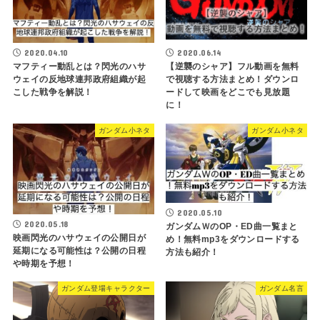
2020.04.10
2020.06.14
マフティー動乱とは？閃光のハサ
【逆襲のシャア】フル動画を無料
ウェイの反地球連邦政府組織が起
で視聴する方法まとめ！ダウンロ
こした戦争を解説！
ードして映画をどこでも見放題
に！
ガンダム小ネタ
ガンダム小ネタ
2020.05.10
2020.05.18
ガンダムＷのOP・ED曲一覧まと
映画閃光のハサウェイの公開日が
め！無料mp3をダウンロードする
延期になる可能性は？公開の日程
方法も紹介！
や時期を予想！
ガンダム登場キャラクター
ガンダム名言